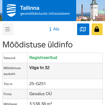
geomõõdistuste infosüsteem
Abi
Mõõdistuse üldinfo
Registreeritud
Seisund
Viige tn 32
Mõõdistuse
asukoht
25-G251
Töö nr
Geoalus OÜ
Firma
3 538,38 m²
Mõõtepiir