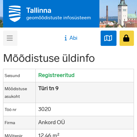
geomõõdistuste infosüsteem
Abi
Mõõdistuse üldinfo
Registreeritud
Seisund
Türi tn 9
Mõõdistuse
asukoht
3020
Töö nr
Ankord OÜ
Firma
12,46 m²
Mõõtepiir