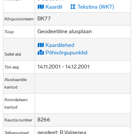
Kaardil
Tekstina (WKT)
BK77
Kõrgussüsteem
Geodeetiline alusplaan
Tüüp
Kaardilehed
Põhivõrgupunktid
Sellel alal
14.11.2001 - 14.12.2001
Töö aeg
Aluskaardile
kantud
Koondplaani
kantud
8266
Kausta number
geodeet: R.Valgepea
Tellijapoolsed