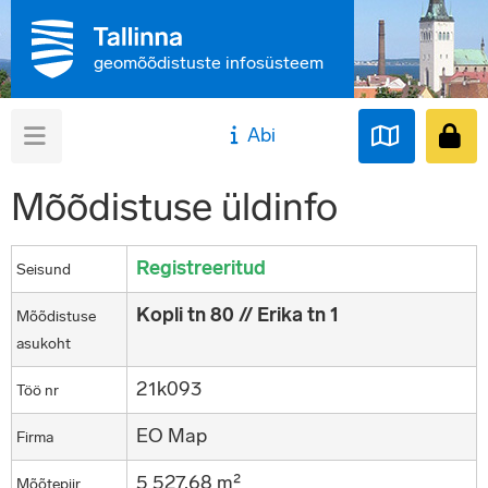
geomõõdistuste infosüsteem
Abi
Mõõdistuse üldinfo
Registreeritud
Seisund
Kopli tn 80 // Erika tn 1
Mõõdistuse
asukoht
21k093
Töö nr
EO Map
Firma
5 527,68 m²
Mõõtepiir