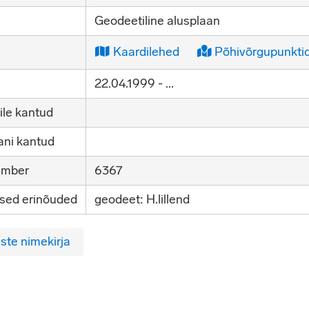
Geodeetiline alusplaan
Kaardilehed
Põhivõrgupunkti
22.04.1999 - ...
ile kantud
ni kantud
umber
6367
lsed erinõuded
geodeet: H.lillend
ste nimekirja