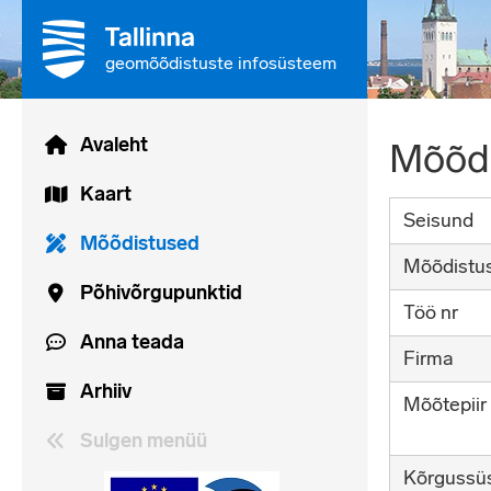
geomõõdistuste infosüsteem
Avaleht
Mõõdi
Kaart
Seisund
Mõõdistused
Mõõdistu
Põhivõrgupunktid
Töö nr
Anna teada
Firma
Arhiiv
Mõõtepiir
Sulgen menüü
Kõrgussü