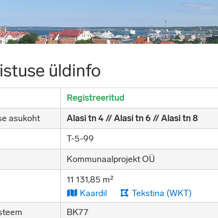
stuse üldinfo
Registreeritud
se asukoht
Alasi tn 4 // Alasi tn 6 // Alasi tn 8
T-5-99
Kommunaalprojekt OÜ
11 131,85 m²
Kaardil
Tekstina (WKT)
steem
BK77