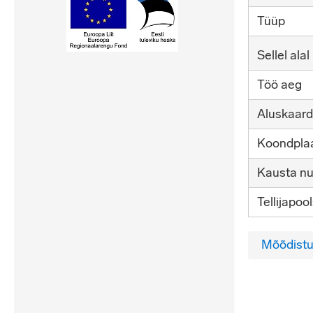
Tüüp
Sellel alal
Töö aeg
Aluskaard
Koondplaa
Kausta n
Tellijapoo
Mõõdistu